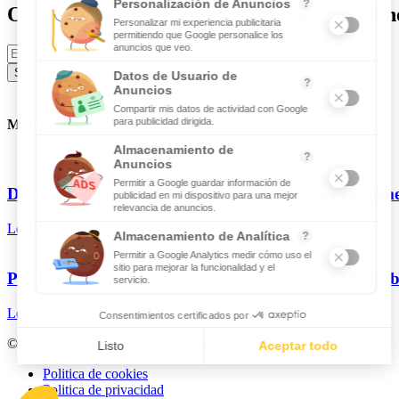
Obtenga actualizaciones y manténgase cone
Subscribite
Mas notas
Deporte y menstruación: entender el rendimiento fem
Leer mas
Por qué el vaho en la conducción de motos es un pro
Leer mas
© 2025 Todos los derechos reservados
Politica de cookies
Politica de privacidad