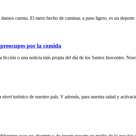
 darnos cuenta. El mero hecho de caminar, a paso ligero, es un deporte
 preocupes por la comida
ia ficción o una noticia más propia del día de los Santos Inocentes. No
 nivel turístico de nuestro país. Y además, para nuestra salud y activac
iferentes para no aburrirte y de pronto toparte en medio de lo que fue