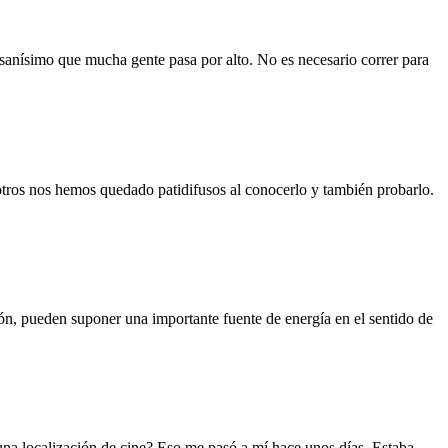
 sanísimo que mucha gente pasa por alto. No es necesario correr para
sotros nos hemos quedado patidifusos al conocerlo y también probarlo.
ión, pueden suponer una importante fuente de energía en el sentido de
 una localización de cine? Eso me pasó a mí hace unos días. Estaba