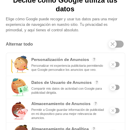
Obtenga actualizaciones y manténgase
conectado: suscríbase a nuestro boletín
Subscribite
Mas notas
Deporte y menstruación: entender el rendimiento
femenino
Leer mas
Hacer uso de la sauna es realmente saludable
Leer mas