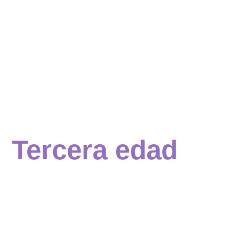
Deporte y menstruación: entender el
rendimiento femenino
Tercera edad