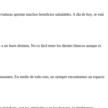
levaduras aportan muchos beneficios saludables. A día de hoy, se está
a un buen dentista. No es fácil tener los dientes blancos aunque es
s consumen. En medio de todo esto, no siempre encontramos un espacio
l trabajo, con las amistades o en los hogares, la inteligencia