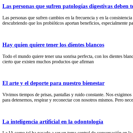
Las personas que sufren patologías digestivas deben 
Las personas que sufren cambios en la frecuencia y en la consistencia 
descubriendo que los probióticos aportan beneficios, especialmente pa
Hay quien quiere tener los dientes blancos
Todo el mundo quiere tener una sonrisa perfecta, con los dientes blan
cierto que existen muchos productos que afirman
El arte y el deporte para nuestro bienestar
Vivimos tiempos de prisas, pantallas y ruido constante. Nos exigimos
para detenernos, respirar y reconectar con nosotros mismos. Pero nec
La inteligencia artificial en la odontología
La IA como tal ha pasado a ser un tema central de conversación en la m