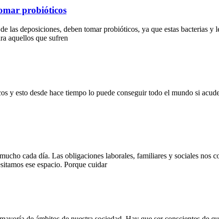
tomar probióticos
de las deposiciones, deben tomar probióticos, ya que estas bacterias y 
ra aquellos que sufren
cos y esto desde hace tiempo lo puede conseguir todo el mundo si acude 
 mucho cada día. Las obligaciones laborales, familiares y sociales no
esitamos ese espacio. Porque cuidar
ayoría de ámbitos de nuestra sociedad. Hay que ser conscientes de que e