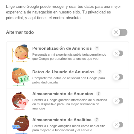
conectado: suscríbase a nuestro boletín
Subscribite
Mas notas
Deporte y menstruación: entender el rendimiento
femenino
Leer mas
Por qué el vaho en la conducción de motos es un
problema y como evitarlo
Leer mas
© 2025 Todos los derechos reservados