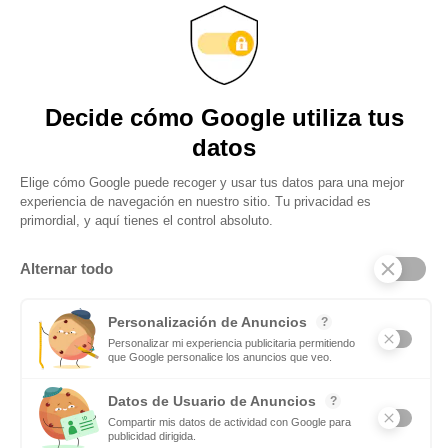
personalizado?
Son muchas las personas que piensan que el personal trainer es una
figura totalmente innecesario producto de las modas y cuyos
servicios son demandados exclusivamente por ric@s y famos@s. Y
nada más lejos
Obtenga actualizaciones y manténgase
conectado: suscríbase a nuestro boletín
Subscribite
Mas notas
Si te gusta el deporte en equipo tendrás futuro como
maestro de Educación Física
Leer mas