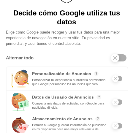
figura totalmente innecesario producto de las modas y cuyos
servicios son demandados exclusivamente por ric@s y famos@s. Y
nada más lejos
Obtenga actualizaciones y manténgase
conectado: suscríbase a nuestro boletín
Subscribite
Mas notas
Si te gusta el deporte en equipo tendrás futuro como
maestro de Educación Física
Leer mas
El equipamiento que necesita las lavanderías de
autoservicio