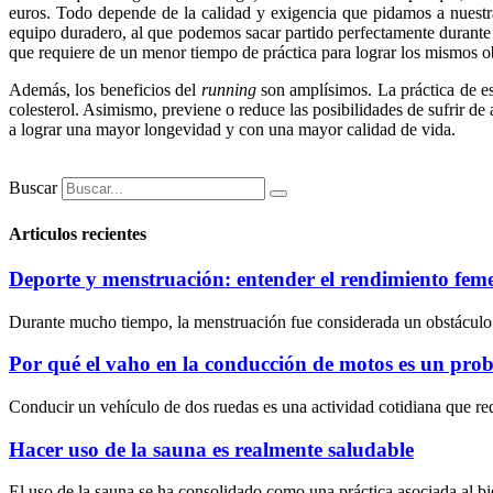
euros. Todo depende de la calidad y exigencia que pidamos a nuestra
equipo duradero, al que podemos sacar partido perfectamente durante 
que requiere de un menor tiempo de práctica para lograr los mismos o
Además, los beneficios del
running
son amplísimos. La práctica de es
colesterol. Asimismo, previene o reduce las posibilidades de sufrir d
a lograr una mayor longevidad y con una mayor calidad de vida.
Buscar
Articulos recientes
Deporte y menstruación: entender el rendimiento fem
Durante mucho tiempo, la menstruación fue considerada un obstáculo par
Por qué el vaho en la conducción de motos es un pro
Conducir un vehículo de dos ruedas es una actividad cotidiana que requ
Hacer uso de la sauna es realmente saludable
El uso de la sauna se ha consolidado como una práctica asociada al bi