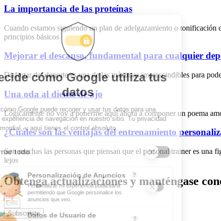
La importancia de las proteínas
Cuando estamos siguiendo un plan de adelgazamiento o tonificación c
principios básicos
Mejorar el descanso, fundamental para cualquier dep
Disfrutar del deporte es una de las máximas imprescindibles para poder
Una oda al diente de ajo
Lógicamente no voy a ponerme aquí ahora a componer un poema amoroso
¿Cuáles son las ventajas del entrenamiento personali
Son muchas las personas que piensan que el personal trainer es una 
lejos
Obtenga actualizaciones y manténgase cone
Subscribite