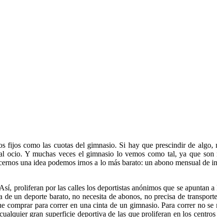
os fijos como las cuotas del gimnasio. Si hay que prescindir de algo
e al ocio. Y muchas veces el gimnasio lo vemos como tal, ya que son
cernos una idea podemos irnos a lo más barato: un abono mensual de ins
sí, proliferan por las calles los deportistas anónimos que se apuntan a
ata de un deporte barato, no necesita de abonos, no precisa de transpor
ue comprar para correr en una cinta de un gimnasio. Para correr no se 
ualquier gran superficie deportiva de las que proliferan en los centros 