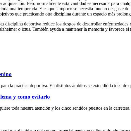
 adquisición. Pero normalmente esta cantidad es necesaria para cualqu
toda una temporada. Y es que tampoco se necesita mucho desgaste de las
bjetivos que practicando otra disciplina durante un espacio más prolon
ta disciplina deportiva reduce los riesgos de desarrollar enfermedades c
e alzheimer o ictus. También ayuda a mantener la memoria y favorece el
enino
a la práctica deportiva. En distintos ámbitos se extendió la idea de qu
blema y como evitarlo
iere toda nuestra atención y los cinco sentidos puestos en la carretera
enestar y al cuidado del cuerpo, especialmente en culturas donde forma 