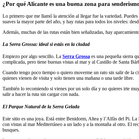
¿Por qué Alicante es una buena zona para senderism
Lo primero que me llamó la atención al llegar fue la variedad. Puede
suaves la mayor parte del año, y hay rutas para todos los niveles: des
Además, muchas de las rutas están bien señalizadas, hay aparcamientos 
La Serra Grossa: ideal si estás en la ciudad
Empiezo por algo sencillo. La
Serra Grossa
es una pequeña sierra que
complicada, pero tiene buenas vistas al mar y al Castillo de Santa Bár
Cuando tengo poco tiempo o quiero moverme un rato sin salir de la ciu
quienes vienen de visita y solo tienen una mañana o una tarde libre.
También lo recomiendo si vienes por un solo día y no quieres irte mu
salir a hacer la ruta sin cargar con nada.
El Parque Natural de la Serra Gelada
Este sitio es una joya. Está entre Benidorm, Altea y l’Alfàs del Pi. La
con vistas al mar Mediterráneo a un lado y a la montaña al otro. El r
busques.