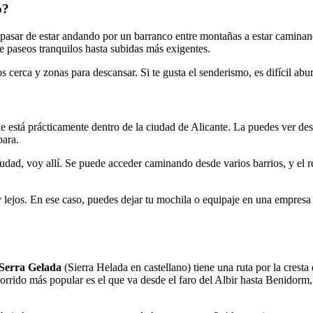
o?
s pasar de estar andando por un barranco entre montañas a estar camina
de paseos tranquilos hasta subidas más exigentes.
cerca y zonas para descansar. Si te gusta el senderismo, es difícil abur
 está prácticamente dentro de la ciudad de Alicante. La puedes ver desd
bara.
dad, voy allí. Se puede acceder caminando desde varios barrios, y el re
y lejos. En ese caso, puedes dejar tu mochila o equipaje en una empre
Serra Gelada
(Sierra Helada en castellano) tiene una ruta por la cresta
ecorrido más popular es el que va desde el faro del Albir hasta Benidorm