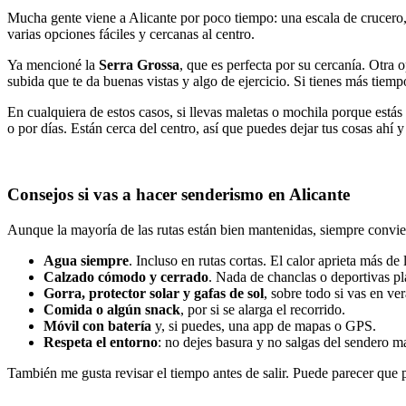
Mucha gente viene a Alicante por poco tiempo: una escala de crucero, un
varias opciones fáciles y cercanas al centro.
Ya mencioné la
Serra Grossa
, que es perfecta por su cercanía. Otra 
subida que te da buenas vistas y algo de ejercicio. Si tienes más tiemp
En cualquiera de estos casos, si llevas maletas o mochila porque est
o por días. Están cerca del centro, así que puedes dejar tus cosas ahí 
Consejos si vas a hacer senderismo en Alicante
Aunque la mayoría de las rutas están bien mantenidas, siempre convie
Agua siempre
. Incluso en rutas cortas. El calor aprieta más de
Calzado cómodo y cerrado
. Nada de chanclas o deportivas pl
Gorra, protector solar y gafas de sol
, sobre todo si vas en ve
Comida o algún snack
, por si se alarga el recorrido.
Móvil con batería
y, si puedes, una app de mapas o GPS.
Respeta el entorno
: no dejes basura y no salgas del sendero m
También me gusta revisar el tiempo antes de salir. Puede parecer que