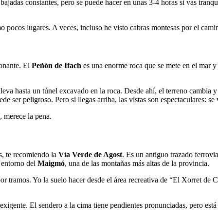
 bajadas constantes, pero se puede hacer en unas 3-4 horas si vas tranq
 pocos lugares. A veces, incluso he visto cabras montesas por el cami
ionante. El
Peñón de Ifach
es una enorme roca que se mete en el mar y 
leva hasta un túnel excavado en la roca. Desde ahí, el terreno cambia y
e ser peligroso. Pero si llegas arriba, las vistas son espectaculares: se v
, merece la pena.
s, te recomiendo la
Vía Verde de Agost
. Es un antiguo trazado ferrovi
l entorno del
Maigmó
, una de las montañas más altas de la provincia.
or tramos. Yo la suelo hacer desde el área recreativa de “El Xorret de C
xigente. El sendero a la cima tiene pendientes pronunciadas, pero está 