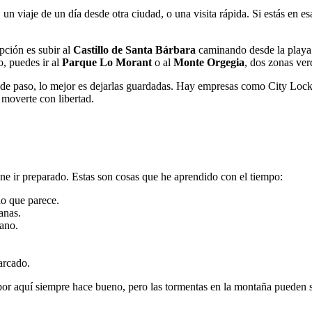
 viaje de un día desde otra ciudad, o una visita rápida. Si estás en esa
opción es subir al
Castillo de Santa Bárbara
caminando desde la playa 
o, puedes ir al
Parque Lo Morant
o al
Monte Orgegia
, dos zonas ver
ás de paso, lo mejor es dejarlas guardadas. Hay empresas como City Loc
y moverte con libertad.
ne ir preparado. Estas son cosas que he aprendido con el tiempo:
 lo que parece.
anas.
rano.
arcado.
 por aquí siempre hace bueno, pero las tormentas en la montaña pueden 