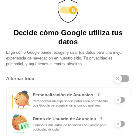
Obtenga actualizaciones y
manténgase conectado:
suscríbase a nuestro
boletín
Subscribite
Mas notas
Si te gusta el deporte en equipo
tendrás futuro como maestro de
Educación Física
Leer mas