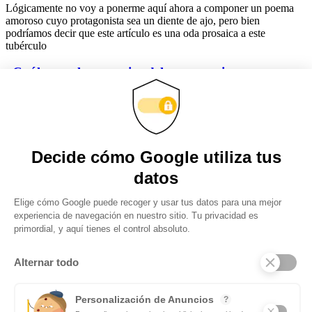
Lógicamente no voy a ponerme aquí ahora a componer un poema
amoroso cuyo protagonista sea un diente de ajo, pero bien
podríamos decir que este artículo es una oda prosaica a este
tubérculo
¿Cuáles son las ventajas del entrenamiento
personalizado?
Son muchas las personas que piensan que el personal trainer es una
figura totalmente innecesario producto de las modas y cuyos
servicios son demandados exclusivamente por ric@s y famos@s. Y
nada más lejos
Obtenga actualizaciones y manténgase
conectado: suscríbase a nuestro boletín
Subscribite
Mas notas