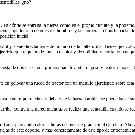
sentadillas, ¿no?
WOD en dónde se entrena la fuerza como en el propio circuito y la podem
nte superior a la de nuestros hombros y las punteras mirando hacia afue
osición inicial.
it y viene directamente del mundo de la halterofilia. Tienes que coloca
jercicio que requiere de mucha técnica y flexibilidad y por tanto hay q
sta de dos fases, una primera para levantar el peso y realizar una senta
te en golpear una rueda de tractor con un martillo ejerciendo sobre ést
orso entero por encima y debajo de la barra. también se puede hacer suj
 arriba, contra una pared mientras se realiza una sentadilla cuando se re
abolismo quemando calorías horas después de practicar el ejercicio. Ahor
ntajas de este deporte, y más concretamente de este tipo de entrenamie