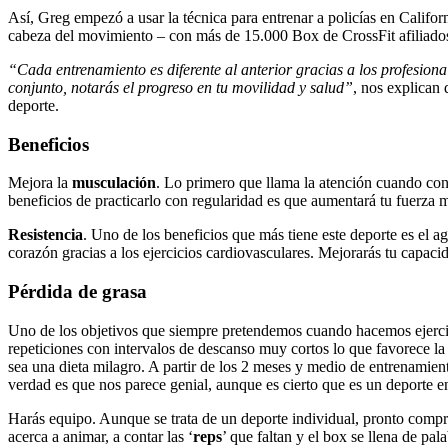
Así, Greg empezó a usar la técnica para entrenar a policías en Califo
cabeza del movimiento – con más de 15.000 Box de CrossFit afiliados
“Cada entrenamiento es diferente al anterior gracias a los profesion
conjunto, notarás el progreso en tu movilidad y salud”
, nos explican
deporte.
Beneficios
Mejora la
musculación
. Lo primero que llama la atención cuando cono
beneficios de practicarlo con regularidad es que aumentará tu fuerza 
Resistencia
. Uno de los beneficios que más tiene este deporte es el a
corazón gracias a los ejercicios cardiovasculares. Mejorarás tu capacid
Pérdida de grasa
Uno de los objetivos que siempre pretendemos cuando hacemos ejercicio
repeticiones con intervalos de descanso muy cortos lo que favorece la p
sea una dieta milagro. A partir de los 2 meses y medio de entrenamie
verdad es que nos parece genial, aunque es cierto que es un deporte en
Harás equipo. Aunque se trata de un deporte individual, pronto compro
acerca a animar, a contar las ‘
reps
’ que faltan y el box se llena de p