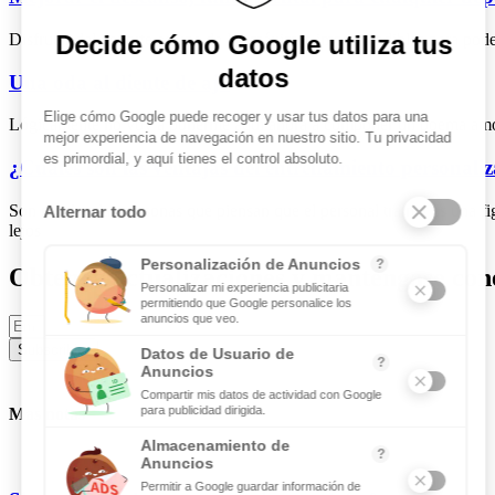
Disfrutar del deporte es una de las máximas imprescindibles para poder
Una oda al diente de ajo
Lógicamente no voy a ponerme aquí ahora a componer un poema amoroso
¿Cuáles son las ventajas del entrenamiento personali
Son muchas las personas que piensan que el personal trainer es una 
lejos
Obtenga actualizaciones y manténgase cone
Subscribite
Mas notas