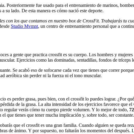
rnia. Posteriormente fue usado para el entrenamiento de marinos, bombe
 a su lado. De esta manera es cómo nació este deporte.
ales con los que contamos en nuestro box de CrossFit. Trabajarás tu c
 desde
Studio Mvmnt
, un centro de entrenamiento personal que a contin
ces a gente que practica crossfit es su cuerpo. Los hombres y mujeres 
muscular. Ejercicios como las dominadas, sentadillas, fondos de tríceps
guante. Se acabó eso de sofocarse cada vez que tienes que correr porque 
ad aeróbica sin perder ni la fuerza ni el tono muscular.
 es perder grasa, pues bien, con el crossfit lo puedes lograr. ¿Por qué
érdida de la grasa. La alta intensidad de los ejercicios favorece que el
nto regular verás cómo tu cuerpo pierde volumen. Y lo mejor de todo,
72
 el que tienes que tener mucha implicación y, sobre todo, ser constante
barás que el crossfit es una gran familia. Cuando alguien se queda rezag
alabras de ánimo. Y por supuesto, no faltarán los momentos del después.