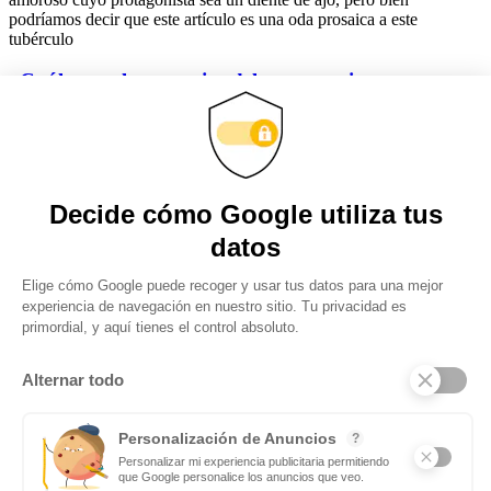
podríamos decir que este artículo es una oda prosaica a este
tubérculo
¿Cuáles son las ventajas del entrenamiento
personalizado?
Son muchas las personas que piensan que el personal trainer es una
figura totalmente innecesario producto de las modas y cuyos
servicios son demandados exclusivamente por ric@s y famos@s. Y
nada más lejos
Obtenga actualizaciones y manténgase
conectado: suscríbase a nuestro boletín
Subscribite
Mas notas