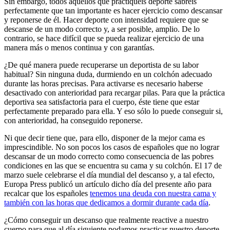
Sin embargo, todos aquellos que practiquéis deporte sabréis
perfectamente que tan importante es hacer ejercicio como descansar
y reponerse de él. Hacer deporte con intensidad requiere que se
descanse de un modo correcto y, a ser posible, amplio. De lo
contrario, se hace difícil que se pueda realizar ejercicio de una
manera más o menos continua y con garantías.
¿De qué manera puede recuperarse un deportista de su labor
habitual? Sin ninguna duda, durmiendo en un colchón adecuado
durante las horas precisas. Para activarse es necesario haberse
desactivado con anterioridad para recargar pilas. Para que la práctica
deportiva sea satisfactoria para el cuerpo, éste tiene que estar
perfectamente preparado para ella. Y eso sólo lo puede conseguir si,
con anterioridad, ha conseguido reponerse.
Ni que decir tiene que, para ello, disponer de la mejor cama es
imprescindible. No son pocos los casos de españoles que no lograr
descansar de un modo correcto como consecuencia de las pobres
condiciones en las que se encuentra su cama y su colchón. El 17 de
marzo suele celebrarse el día mundial del descanso y, a tal efecto,
Europa Press publicó un artículo dicho día del presente año para
recalcar que los españoles
tenemos una deuda con nuestra cama y
también con las horas que dedicamos a dormir durante cada día
.
¿Cómo conseguir un descanso que realmente reactive a nuestro
cuerpo para que al día siguiente podamos practicar nuestro deporte