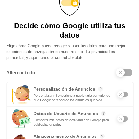
Son muchas las personas que piensan que el personal trainer es una
figura totalmente innecesario producto de las modas y cuyos
servicios son demandados exclusivamente por ric@s y famos@s. Y
nada más lejos
Obtenga actualizaciones y manténgase
conectado: suscríbase a nuestro boletín
Subscribite
Mas notas
Si te gusta el deporte en equipo tendrás futuro como
maestro de Educación Física
Leer mas