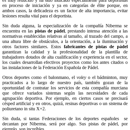
es muy reducido y ha sido indicado especialmente para deportistas
en proceso de iniciación y ya en categorías de élite porque, en
ambos casos, la delicadeza es un factor de alta importancia, evitar
lesiones resulta vital para el deportista.
Sin duda alguna, la especialización de la compañía Niberma se
encuentra en las
pistas de pádel
, prestando intensa atención a las
normativas establecidas relativas al tamaño, al trazado del campo, a
una altura libre de obstáculos, a la orientación, a la iluminación y
otros factores similares. Estos
fabricantes de pistas de pádel
garantizan la calidad y la profesionalidad de la plantilla de
trabajadores dotados de alta cualificación y experiencia en el sector,
los cuales desarrollan efectivos proyectos como los antes citados o
las instalaciones de la Federación Española de Pádel.
Otros deportes como el balonmano, el
voley
o el bádminton, muy
practicados a lo largo de nuestro país, también gozan de la
oportunidad de contratar los servicios de esta compañía murciana
que ofrece variados sistemas según las necesidades de cada
agrupación deportiva. Por ejemplo, en ciertos casos se precisará
césped artificial y en otros, quizá, resinas deportivas o un sistema de
poliuretano in situ X+2.
Sin duda, si tantas Federaciones de los deportes españoles se
decantan por Niberma, será por algo. Sus
pistas de pádel
, por
ejemplo, son increíbles.