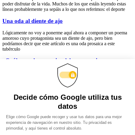
poder disfrutar de la vida. Muchos de los que estáis leyendo estas
líneas probablemente ya sepáis a lo que nos referimos: el deporte
Una oda al diente de ajo
Lógicamente no voy a ponerme aquí ahora a componer un poema
amoroso cuyo protagonista sea un diente de ajo, pero bien
podríamos decir que este artículo es una oda prosaica a este
tubérculo
¿Cuáles son las ventajas del entrenamiento
personalizado?
Son muchas las personas que piensan que el personal trainer es una
figura totalmente innecesario producto de las modas y cuyos
servicios son demandados exclusivamente por ric@s y famos@s. Y
nada más lejos
Obtenga actualizaciones y manténgase
conectado: suscríbase a nuestro boletín