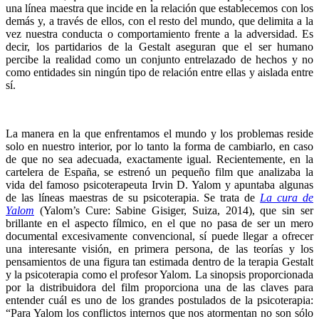
una línea maestra que incide en la relación que establecemos con los
demás y, a través de ellos, con el resto del mundo, que delimita a la
vez nuestra conducta o comportamiento frente a la adversidad. Es
decir, los partidarios de la Gestalt aseguran que el ser humano
percibe la realidad como un conjunto entrelazado de hechos y no
como entidades sin ningún tipo de relación entre ellas y aislada entre
sí.
La manera en la que enfrentamos el mundo y los problemas reside
solo en nuestro interior, por lo tanto la forma de cambiarlo, en caso
de que no sea adecuada, exactamente igual. Recientemente, en la
cartelera de España, se estrenó un pequeño film que analizaba la
vida del famoso psicoterapeuta Irvin D. Yalom y apuntaba algunas
de las líneas maestras de su psicoterapia. Se trata de
La cura de
Yalom
(Yalom’s Cure: Sabine Gisiger, Suiza, 2014), que sin ser
brillante en el aspecto fílmico, en el que no pasa de ser un mero
documental excesivamente convencional, sí puede llegar a ofrecer
una interesante visión, en primera persona, de las teorías y los
pensamientos de una figura tan estimada dentro de la terapia Gestalt
y la psicoterapia como el profesor Yalom. La sinopsis proporcionada
por la distribuidora del film proporciona una de las claves para
entender cuál es uno de los grandes postulados de la psicoterapia:
“Para Yalom los conflictos internos que nos atormentan no son sólo