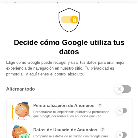
¿Cuáles son las ventajas del entrenamiento
personalizado?
Son muchas las personas que piensan que el personal trainer es una
figura totalmente innecesario producto de las modas y cuyos
servicios son demandados exclusivamente por ric@s y famos@s. Y
nada más lejos
Obtenga actualizaciones y manténgase
conectado: suscríbase a nuestro boletín
Subscribite
Mas notas
Si te gusta el deporte en equipo tendrás futuro como
maestro de Educación Física