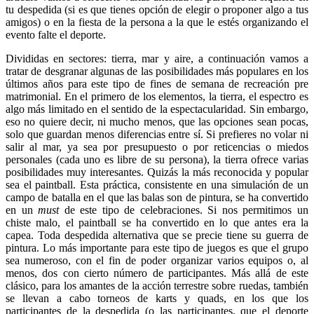
tu despedida (si es que tienes opción de elegir o proponer algo a tus
amigos) o en la fiesta de la persona a la que le estés organizando el
evento falte el deporte.
Divididas en sectores: tierra, mar y aire, a continuación vamos a
tratar de desgranar algunas de las posibilidades más populares en los
últimos años para este tipo de fines de semana de recreación pre
matrimonial. En el primero de los elementos, la tierra, el espectro es
algo más limitado en el sentido de la espectacularidad. Sin embargo,
eso no quiere decir, ni mucho menos, que las opciones sean pocas,
solo que guardan menos diferencias entre sí. Si prefieres no volar ni
salir al mar, ya sea por presupuesto o por reticencias o miedos
personales (cada uno es libre de su persona), la tierra ofrece varias
posibilidades muy interesantes. Quizás la más reconocida y popular
sea el paintball. Esta práctica, consistente en una simulación de un
campo de batalla en el que las balas son de pintura, se ha convertido
en un
must
de este tipo de celebraciones. Si nos permitimos un
chiste malo, el paintball se ha convertido en lo que antes era la
capea. Toda despedida alternativa que se precie tiene su guerra de
pintura. Lo más importante para este tipo de juegos es que el grupo
sea numeroso, con el fin de poder organizar varios equipos o, al
menos, dos con cierto número de participantes. Más allá de este
clásico, para los amantes de la acción terrestre sobre ruedas, también
se llevan a cabo torneos de karts y quads, en los que los
participantes de la despedida (o las participantes, que el deporte