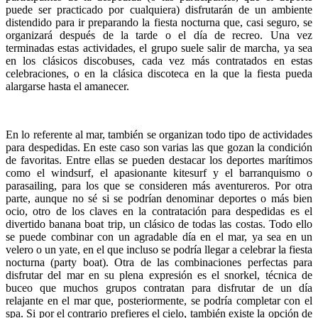
puede ser practicado por cualquiera) disfrutarán de un ambiente
distendido para ir preparando la fiesta nocturna que, casi seguro, se
organizará después de la tarde o el día de recreo. Una vez
terminadas estas actividades, el grupo suele salir de marcha, ya sea
en los clásicos discobuses, cada vez más contratados en estas
celebraciones, o en la clásica discoteca en la que la fiesta pueda
alargarse hasta el amanecer.
En lo referente al mar, también se organizan todo tipo de actividades
para despedidas. En este caso son varias las que gozan la condición
de favoritas. Entre ellas se pueden destacar los deportes marítimos
como el windsurf, el apasionante kitesurf y el barranquismo o
parasailing, para los que se consideren más aventureros. Por otra
parte, aunque no sé si se podrían denominar deportes o más bien
ocio, otro de los claves en la contratación para despedidas es el
divertido banana boat trip, un clásico de todas las costas. Todo ello
se puede combinar con un agradable día en el mar, ya sea en un
velero o un yate, en el que incluso se podría llegar a celebrar la fiesta
nocturna (party boat). Otra de las combinaciones perfectas para
disfrutar del mar en su plena expresión es el snorkel, técnica de
buceo que muchos grupos contratan para disfrutar de un día
relajante en el mar que, posteriormente, se podría completar con el
spa. Si por el contrario prefieres el cielo, también existe la opción de