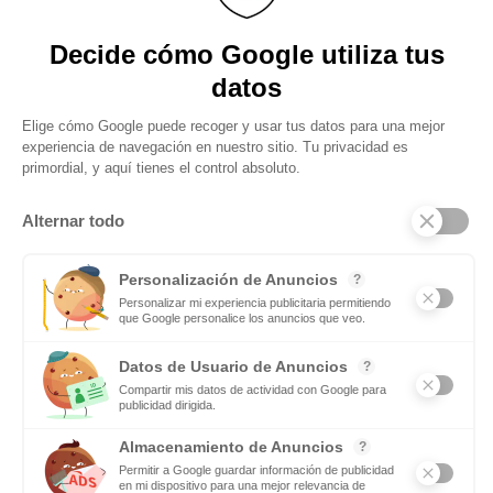
figura totalmente innecesario producto de las modas y cuyos
servicios son demandados exclusivamente por ric@s y famos@s. Y
nada más lejos
Obtenga actualizaciones y manténgase
conectado: suscríbase a nuestro boletín
Subscribite
Mas notas
Si te gusta el deporte en equipo tendrás futuro como
maestro de Educación Física
Leer mas
El equipamiento que necesita las lavanderías de