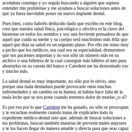
acertaban conmigo y yo seguía buscando a alguien que supiera
entender mis problemas y me ayudara a buscar soluciones antes de
que ya fuera inevitable poner un nuevo implante dental.
Pues bien, como habréis deducido dado que escribo en este blog,
creo que nuestra salud física, psicológica y afectiva es la clave del
bienestar en todos los sentidos y soy una ferviente pensadora de que
aquel que cuida su mente y su cuerpo será muchísimo más feliz que
aquel que deja su salud en un segundo plano. Por ello me tomo muy
a pecho que los médicos, sea cual sea su especialidad, demuestren
que sus pacientes importan y no son sólo un número más en su
archivo o una billetera de la cual conseguir más billetes al mes para
ahorrarlos en su cuenta del banco y Caredent me ha demostrado eso
y mucho más.
La salud dental es muy importante, no sólo por lo obvio, sino
porque una mala dentadura puede provocarte otras muchas
enfermedades y un cambio en tu humor, ni hablar hace falta de la
mala leche que se nos pone cuando tenemos dolor de muelas ¿o sí?
Es por eso por lo que
Caredent
me ha ganado, no sólo se preocupan
y te escuchan realmente cuando tratas de explicarles todo tu
expediente médico-dental sino que, además de buscar soluciones a
tus problemas, buscan también maneras de prevenir males mayores
y te los hacen llegar de manera amable y directa para que seas capaz