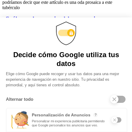
podríamos decir que este artículo es una oda prosaica a este
tubérculo
¿Cuáles son las ventajas del entrenamiento
personalizado?
Son muchas las personas que piensan que el personal trainer es una
figura totalmente innecesario producto de las modas y cuyos
servicios son demandados exclusivamente por ric@s y famos@s. Y
nada más lejos
Obtenga actualizaciones y manténgase
conectado: suscríbase a nuestro boletín
Subscribite
Mas notas