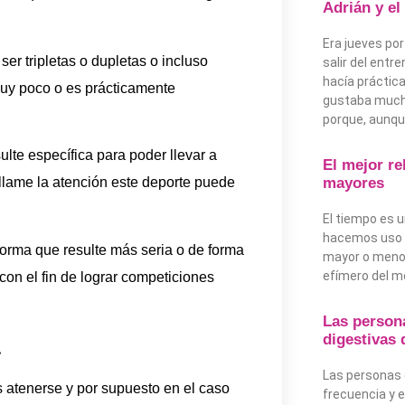
Adrián y el
Era jueves por
r tripletas o dupletas o incluso
salir del entr
hacía práctic
 muy poco o es prácticamente
gustaba much
porque, aunq
lte específica para poder llevar a
El mejor re
mayores
 llame la atención este deporte puede
El tiempo es u
hacemos uso 
forma que resulte más seria o de forma
mayor o menor
efímero del m
con el fin de lograr competiciones
Las person
digestivas
a
Las personas 
 atenerse y por supuesto en el caso
frecuencia y e