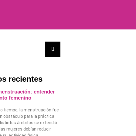
os recientes
menstruación: entender
ento femenino
 tiempo, la menstruación fue
n obstáculo para la práctica
distintos ámbitos se extendió
 las mujeres debían reducir
 su actividad física