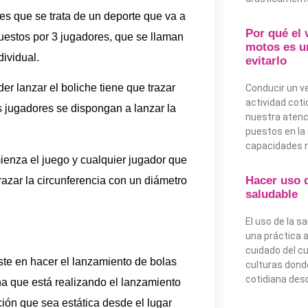
es que se trata de un deporte que va a
Por qué el 
uestos por 3 jugadores, que se llaman
motos es u
dividual.
evitarlo
r lanzar el boliche tiene que trazar
Conducir un v
actividad coti
s jugadores se dispongan a lanzar la
nuestra atenc
puestos en la 
capacidades n
ienza el juego y cualquier jugador que
Hacer uso 
razar la circunferencia con un diámetro
saludable
El uso de la 
una práctica a
cuidado del c
ste en hacer el lanzamiento de bolas
culturas donde
cotidiana des
na que está realizando el lanzamiento
ión que sea estática desde el lugar