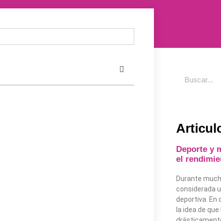
Articul
Deporte y 
el rendimi
Durante mucho
considerada u
deportiva. En 
la idea de que
drásticamente