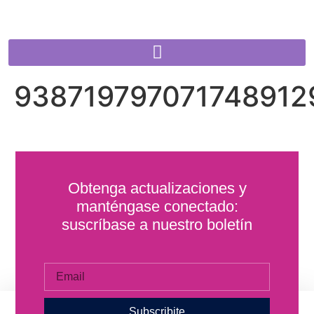
938719797071748912
Obtenga actualizaciones y
manténgase conectado:
suscríbase a nuestro boletín
Subscribite