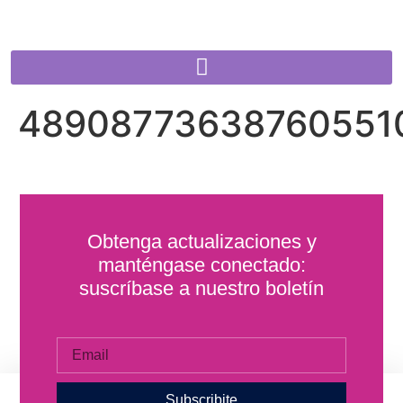
48908773638760551
Obtenga actualizaciones y
manténgase conectado:
suscríbase a nuestro boletín
Subscribite