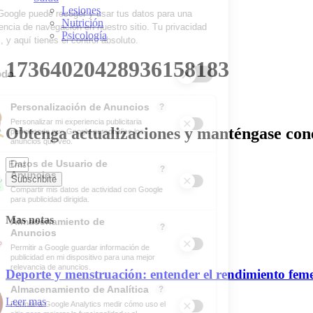
Lesiones
Nutrición
Psicología
17364020428936158183
Obtenga actualizaciones y manténgase cone
Subscribite
Mas notas
Deporte y menstruación: entender el rendimiento fem
Leer mas