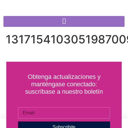
131715410305198700
Obtenga actualizaciones y
manténgase conectado:
suscríbase a nuestro boletín
Subscribite