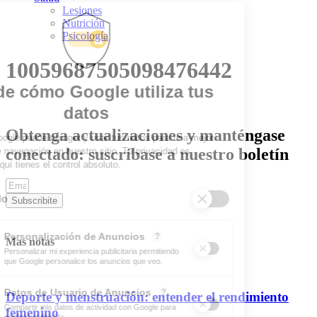
Lesiones
Nutrición
Psicología
10059687505098476442
Obtenga actualizaciones y manténgase
conectado: suscríbase a nuestro boletín
Subscribite
Mas notas
Deporte y menstruación: entender el rendimiento
femenino