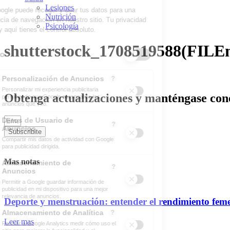
Lesiones
Nutrición
Psicología
shutterstock_1708519588(FILE
Obtenga actualizaciones y manténgase cone
Subscribite
Mas notas
Deporte y menstruación: entender el rendimiento fem
Leer mas