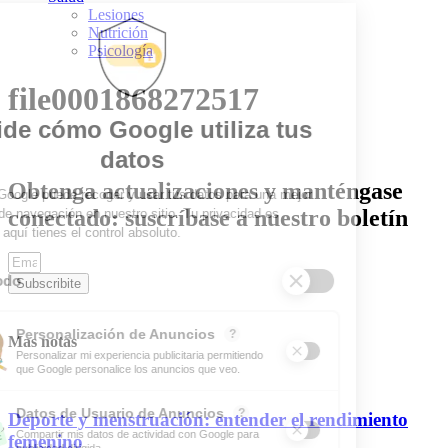
Lesiones
Nutrición
Psicología
file0001868272517
Obtenga actualizaciones y manténgase
conectado: suscríbase a nuestro boletín
Subscribite
Mas notas
Deporte y menstruación: entender el rendimiento
femenino