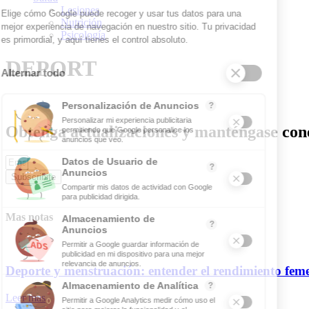
Lesiones
Nutrición
Psicología
DEPORT
Obtenga actualizaciones y manténgase cone
Subscribite
Mas notas
Deporte y menstruación: entender el rendimiento fem
Leer mas