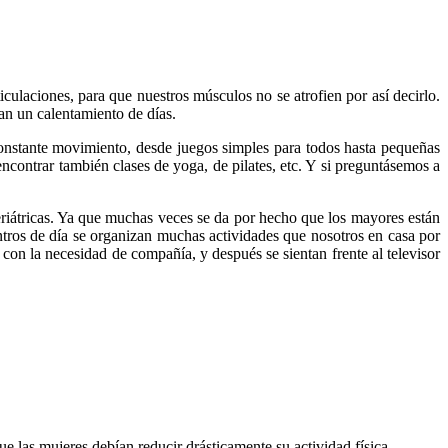
iculaciones, para que nuestros músculos no se atrofien por así decirlo.
tan un calentamiento de días.
constante movimiento, desde juegos simples para todos hasta pequeñas
ncontrar también clases de yoga, de pilates, etc. Y si preguntásemos a
eriátricas. Ya que muchas veces se da por hecho que los mayores están
entros de día se organizan muchas actividades que nosotros en casa por
 con la necesidad de compañía, y después se sientan frente al televisor
e las mujeres debían reducir drásticamente su actividad física