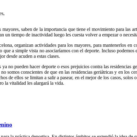
es,
s mayores, saben de la importancia que tiene el movimiento para las art
ran un tiempo de inactividad luego les cuesta volver a empezar o necesi
celona, organizan actividades para los mayores, para mantenerlos en 
o que a simple vista no asociaríamos con el deporte. Incluso podemos e
jor desde acuden a estas clases.
 ya no pueden hacer deporte o esos prejuicios contra las residencias g
 no somos conscientes de que en las residencias geriátricas y en los c
 de ellos se limitan a salir a pasear, en el mejor de los casos, solos o
la vitalidad les alargará la vida.
enino
a la práctica deportiva. En distintos ámbitos se extendió la idea de qu