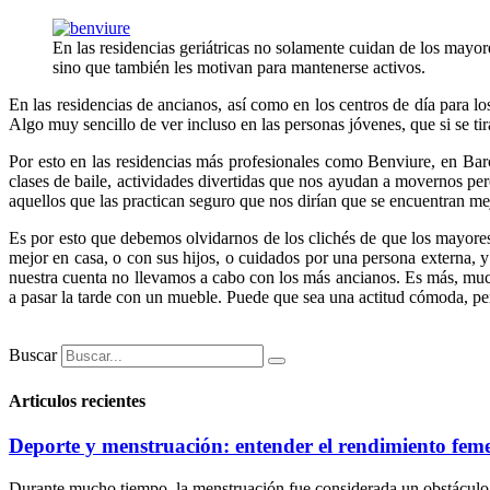
En las residencias geriátricas no solamente cuidan de los mayor
sino que también les motivan para mantenerse activos.
En las residencias de ancianos, así como en los centros de día para lo
Algo muy sencillo de ver incluso en las personas jóvenes, que si se ti
Por esto en las residencias más profesionales como Benviure, en Bar
clases de baile, actividades divertidas que nos ayudan a movernos per
aquellos que las practican seguro que nos dirían que se encuentran me
Es por esto que debemos olvidarnos de los clichés de que los mayores
mejor en casa, o con sus hijos, o cuidados por una persona externa, y
nuestra cuenta no llevamos a cabo con los más ancianos. Es más, muchos
a pasar la tarde con un mueble. Puede que sea una actitud cómoda, pero 
Buscar
Articulos recientes
Deporte y menstruación: entender el rendimiento fem
Durante mucho tiempo, la menstruación fue considerada un obstáculo par