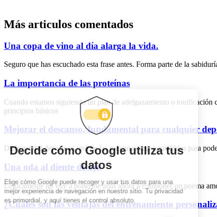
Más articulos comentados
Una copa de vino al día alarga la vida.
Seguro que has escuchado esta frase antes. Forma parte de la sabidurí
La importancia de las proteínas
Cuando estamos siguiendo un plan de adelgazamiento o tonificación c
principios básicos
Mejorar el descanso, fundamental para cualquier dep
Disfrutar del deporte es una de las máximas imprescindibles para poder
Una oda al diente de ajo
Lógicamente no voy a ponerme aquí ahora a componer un poema amoroso
¿Cuáles son las ventajas del entrenamiento personali