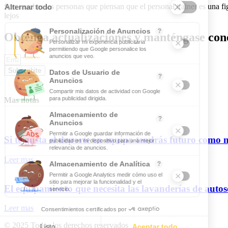
Son muchas las personas que piensan que el personal trainer es una 
lejos
Obtenga actualizaciones y manténgase cone
Subscribite
Mas notas
Si te gusta el deporte en equipo tendrás futuro como 
Leer mas
El equipamiento que necesita las lavanderías de autos
Leer mas
© 2025 Todos los derechos reservados