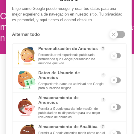
Obtenga actualizaciones y
manténgase conectado: suscríba
nuestro boletín