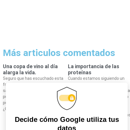
Más articulos comentados
Una copa de vino al día
La importancia de las
alarga la vida.
proteínas
Seguro que has escuchado esta
Cuando estamos siguiendo un
frase antes. Forma parte de la
plan de adelgazamiento o
sabiduría popular. Pero, ¿hasta qué
tonificación corporal, mediante la
punto es cierta? De ser así. ¿Se
cual deseamos moldear nuestro
puede aplicar a todos los vinos?
cuerpo, o si nos estamos
¿Cuándo beber ese vino?
entrenando por gusto o para un
competición, uno de los principio
básicos