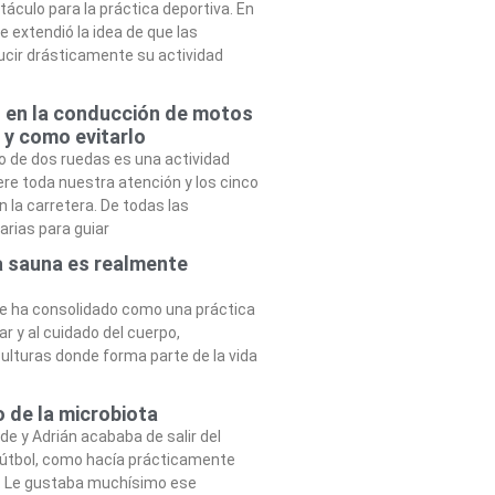
áculo para la práctica deportiva. En
e extendió la idea de que las
ucir drásticamente su actividad
o en la conducción de motos
 y como evitarlo
o de dos ruedas es una actividad
ere toda nuestra atención y los cinco
 la carretera. De todas las
rias para guiar
a sauna es realmente
se ha consolidado como una práctica
r y al cuidado del cuerpo,
ulturas donde forma parte de la vida
o de la microbiota
rde y Adrián acababa de salir del
útbol, como hacía prácticamente
. Le gustaba muchísimo ese