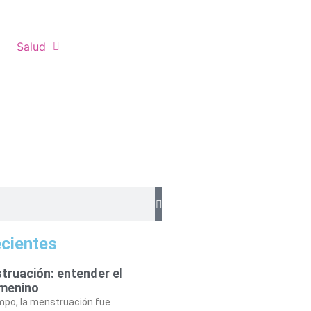
Salud
ecientes
truación: entender el
emenino
po, la menstruación fue