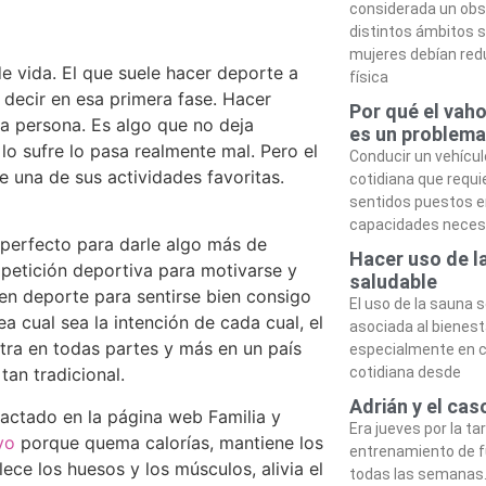
considerada un obst
distintos ámbitos s
mujeres debían red
e vida. El que suele hacer deporte a
física
ecir en esa primera fase. Hacer
Por qué el vah
 la persona. Es algo que no deja
es un problema
lo sufre lo pasa realmente mal. Pero el
Conducir un vehícul
de una de sus actividades favoritas.
cotidiana que requi
sentidos puestos en
capacidades necesa
perfecto para darle algo más de
Hacer uso de l
petición deportiva para motivarse y
saludable
cen deporte para sentirse bien consigo
El uso de la sauna 
ea cual sea la intención de cada cual, el
asociada al bienesta
tra en todas partes y más en un país
especialmente en c
cotidiana desde
tan tradicional.
Adrián y el cas
edactado en la página web Familia y
Era jueves por la ta
vo
porque quema calorías, mantiene los
entrenamiento de f
lece los huesos y los músculos, alivia el
todas las semanas