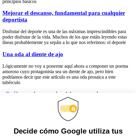
principios básicos
Mejorar el descanso, fundamental para cualquier
deportista
Disfrutar del deporte es una de las máximas imprescindibles para
poder disfrutar de la vida. Muchos de los que estáis leyendo estas
líneas probablemente ya sepáis a lo que nos referimos: el deporte
Una oda al diente de ajo
Lógicamente no voy a ponerme aquí ahora a componer un poema
amoroso cuyo protagonista sea un diente de ajo, pero bien
podríamos decir que este artículo es una oda prosaica a este
tubérculo
¿Cuáles son las ventajas del entrenamiento
personalizado?
Son muchas las personas que piensan que el personal trainer es una
figura totalmente innecesario producto de las modas y cuyos
servicios son demandados exclusivamente por ric@s y famos@s. Y
nada más lejos