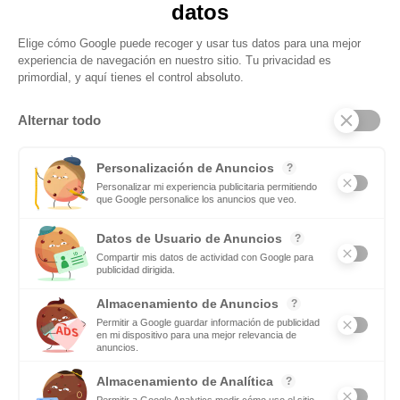
Obtenga actualizaciones y manténgase
conectado: suscríbase a nuestro boletín
Subscribite
Mas notas
Si te gusta el deporte en equipo tendrás futuro como
maestro de Educación Física
Leer mas
El equipamiento que necesita las lavanderías de
autoservicio
Leer mas