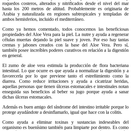
roquedos costeros, alterados y nitrificados desde el nivel del mar
hasta los 200 metros de altitud. Probablemente es originaria de
Arabia y naturalizada en regiones subtropicales y templadas de
ambos hemisferios, incluido el mediterráneo.
Como ya hemos comentado, todos conocemos las beneficiosas
propiedades del Aloe Vera para la piel. La nutre y ayuda a regenerar
células muertas dejando la piel suave y joven. Por eso hay tantas
cremas y jabones creados con la base del Aloe Vera. Pero sí,
también posee increíbles poderes curativos en relación a la digestión
en general.
El zumo de aloe vera estimula la producción de flora bacteriana
intestinal. Lo que ocurre es que ayuda a normalizar la digestión y a
favorecerla por lo que previene tanto el estreñimiento como la
diarrea. Como reduce irritaciones y ayuda a cicatrizar heridas,
aquellas personas que tienen úlceras estomacales e intestinales notan
enseguida sus beneficios al beber su jugo porque ayuda a sanar
dichas úlceras estomacales.
Además es buen amigo del síndrome del intestino irritable porque lo
protege ayudándote a desinflamarlo, igual que hace con la colitis.
Como ayuda a eliminar toxinas y sustancias indeseables del
organismo es buenísimo también para limpiarte por dentro. Es como