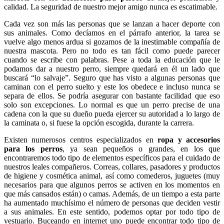
calidad. La seguridad de nuestro mejor amigo nunca es escatimable.
Cada vez son más las personas que se lanzan a hacer deporte con
sus animales. Como decíamos en el párrafo anterior, la tarea se
vuelve algo menos ardua si gozamos de la inestimable compañía de
nuestra mascota. Pero no todo es tan fácil como puede parecer
cuando se escribe con palabras. Pese a toda la educación que le
podamos dar a nuestro perro, siempre quedará en él un lado que
buscará “lo salvaje”. Seguro que has visto a algunas personas que
caminan con el perro suelto y este los obedece e incluso nunca se
separa de ellos. Se podría asegurar con bastante facilidad que eso
solo son excepciones. Lo normal es que un perro precise de una
cadena con la que su dueño pueda ejercer su autoridad a lo largo de
la caminata o, si fuese la opción escogida, durante la carrera.
Existen numerosos centros especializados en
ropa y accesorios
para los perros
, ya sean pequeños o grandes, en los que
encontraremos todo tipo de elementos específicos para el cuidado de
nuestros leales compañeros. Correas, collares, pasadores y productos
de higiene y cosmética animal, así como comederos, juguetes (muy
necesarios para que algunos perros se activen en los momentos en
que más cansados están) o camas. Además, de un tiempo a esta parte
ha aumentado muchísimo el número de personas que deciden vestir
a sus animales. En este sentido, podemos optar por todo tipo de
vestuario. Buceando en internet uno puede encontrar todo tipo de