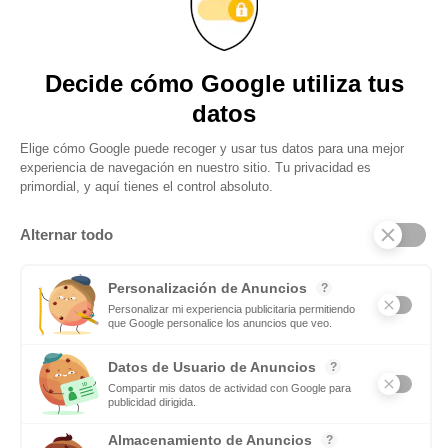
Son muchas las personas que piensan que el personal trainer es una
figura totalmente innecesario producto de las modas y cuyos
servicios son demandados exclusivamente por ric@s y famos@s. Y
nada más lejos
Obtenga actualizaciones y manténgase
conectado: suscríbase a nuestro boletín
Subscribite
Mas notas
Si te gusta el deporte en equipo tendrás futuro como
maestro de Educación Física
Leer mas