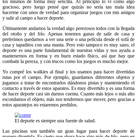
los mismos de forma muy sencilla. Al principio lo vi como algo
gracioso, pero luego pensé que quizás no sería tan mala idea
hacerme con unos de verdad para organizar juegos con mis amigos
y salir al campo a hacer deporte.
Últimamente andamos la verdad algo perezosos todos con la llegada
del otoño y del frío. Apenas tenemos ganas de salir de casa y
preferimos quedarnos a ver una serie o una película desde el sofá de
casa y tapaditos con una manta. Pero esto tampoco es muy sano, el
deporte es una parte fundamental de nuestras vidas y nos ayuda a
mantenernos en forma y en buen estado físico, así que hay que
combatir la pereza, y con trucos como los juegos es mucho mejor.
Yo compré los walkies al final y los usamos para hacer divertidas
rutas por el campo. Por ejemplo, guardamos diferentes objetos y
jugamos a tratar de encontrarlos dándonos pistas y manteniendo el
contacto a través de estos aparatos. Es muy divertido y es una forma
de hacer deporte casi sin darnos cuenta. Cuanto más lejos o más alto
escondamos el objeto, más nos tendremos que mover, pero gracias a
estos aparatejos no estaremos perdidos.
El deporte es siempre una fuente de salud.
Las piscinas son también un gran lugar para hacer deporte de
manera divertida. Es cierto que ahora hace algo más de frío, pero en