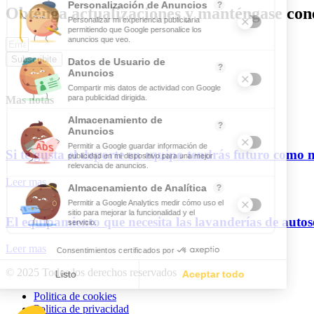
Obtenga actualizaciones y manténgase cone
Subscribite
Mas notas
Si te gusta el deporte en equipo tendrás futuro como 
Leer mas
El equipamiento que necesita las lavanderías de autos
Leer mas
© 2025 Todos los derechos reservados
Politica de cookies
Politica de privacidad