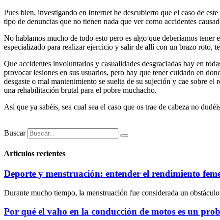
Pues bien, investigando en Internet he descubierto que el caso de est
tipo de denuncias que no tienen nada que ver como accidentes causados 
No hablamos mucho de todo esto pero es algo que deberíamos tener en c
especializado para realizar ejercicio y salir de allí con un brazo ro
Que accidentes involuntarios y casualidades desgraciadas hay en tod
provocar lesiones en sus usuarios, pero hay que tener cuidado en do
desgaste o mal mantenimiento se suelta de su sujeción y cae sobre el r
una rehabilitación brutal para el pobre muchacho.
Así que ya sabéis, sea cual sea el caso que os trae de cabeza no dudé
Buscar
Articulos recientes
Deporte y menstruación: entender el rendimiento fem
Durante mucho tiempo, la menstruación fue considerada un obstáculo par
Por qué el vaho en la conducción de motos es un pro