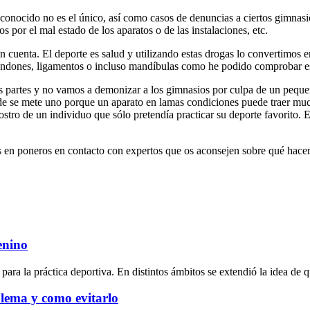
e conocido no es el único, así como casos de denuncias a ciertos gimnasi
por el mal estado de los aparatos o de las instalaciones, etc.
uenta. El deporte es salud y utilizando estas drogas lo convertimos en
to, tendones, ligamentos o incluso mandíbulas como he podido comprobar 
as partes y no vamos a demonizar a los gimnasios por culpa de un pequ
nde se mete uno porque un aparato en lamas condiciones puede traer m
ostro de un individuo que sólo pretendía practicar su deporte favorito. E
is en poneros en contacto con expertos que os aconsejen sobre qué hace
enino
a la práctica deportiva. En distintos ámbitos se extendió la idea de qu
blema y como evitarlo