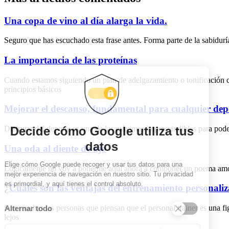
Una copa de vino al día alarga la vida.
Seguro que has escuchado esta frase antes. Forma parte de la sabidurí
La importancia de las proteínas
Cuando estamos siguiendo un plan de adelgazamiento o tonificación c
principios básicos
Mejorar el descanso, fundamental para cualquier dep
Disfrutar del deporte es una de las máximas imprescindibles para poder
Una oda al diente de ajo
Lógicamente no voy a ponerme aquí ahora a componer un poema amoroso
¿Cuáles son las ventajas del entrenamiento personali
Son muchas las personas que piensan que el personal trainer es una 
lejos